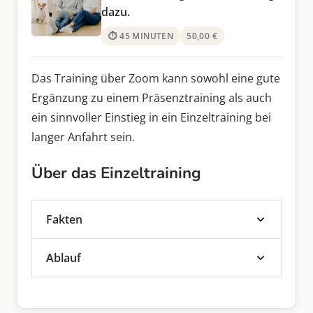
dazu.
⏱ 45 MINUTEN
50,00 €
Das Training über Zoom kann sowohl eine gute
Ergänzung zu einem Präsenztraining als auch
ein sinnvoller Einstieg in ein Einzeltraining bei
langer Anfahrt sein.
Über das Einzeltraining
Fakten
Der Termin dauert ca.
45 Minuten
Ablauf
Wir benutzen Zoom, die
Nutze das folgende Formular um einen
Zugangsdaten schicke ich dir mit einer
passenden Termin zu finden und teile mir
Terminbestätigung